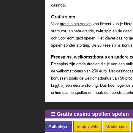
casino's.
Gratis slots
Voor
gratis slots spelen
van Netent kun je hiero
starburst, spinata grande, twin spin en de dead
ook voor echt geld spelen. Het klaver casino ge
spelen zonder storting. De 25 Free spins bonus
Freespins, welkomstbonus en andere 
Freespins zijn gratis draaien die je van een on
de welkomstbonus van 250 euro. Het casinocasi
bonussen zoals de welkomstbonus van 50 procen
krijgt bij een eerste storting. Dus hoe hoger de
online casino spellen en maak een eerste stort
Gratis casino spellen spelen
Multiplayer
Simply wild
Grand spin