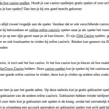
le live casino spellen
. Houdt je van casino spelletjes gratis spelen of voor ech
jes je kan spelen? Dan ben je bij ons goed terecht gekomen
 altijd zoveel mogelijk aan de speler. Vandaar dat er ook verschillende casino 
je bij betrouwbare en
veilige online casino's
spelen waar je als speler het mee
 je op een rijtje gezet waar je uit kan kiezen.. Er zijn
21bit Casino
spellen, g
r en ook kraskaarten te vinden bij online casino's. Betalen kan gewoon via iD
hoden.
o, is toch wel het live casino. In het live casino kun je kiezen uit live roulet
layCroco Casino
holdem. Deze
casino spellen
kun je spelen bij het casinoca
meer goede online casinos te vinden, deze kun je vinden op andere sites zoal
elen ben je aan het goede adres. Op deze website kun je gratis gokkasten spe
ke gokkasten van de andere online casino's. Gokkasten hebben minder winlijne
et voor niets kun je gokkasten ook spelen in de kroeg, omdat het vermakelijk
un je simpelweg een account aanmaken en gokkasten spelen met echt geld bij