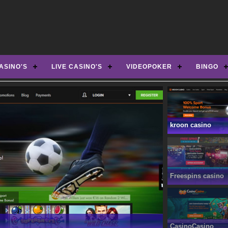
ASINO'S
LIVE CASINO'S
VIDEOPOKER
BINGO
kroon casino
Freespins casino
CasinoCasino