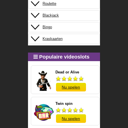
Roulette
Blackjack
Bingo
Kraskaarten
Populaire videoslots
Dead or Alive
Nu spelen
Twin spin
Nu spelen