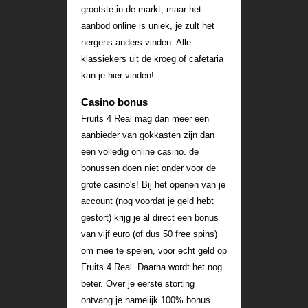
grootste in de markt, maar het
aanbod online is uniek, je zult het
nergens anders vinden. Alle
klassiekers uit de kroeg of cafetaria
kan je hier vinden!
Casino bonus
Fruits 4 Real mag dan meer een
aanbieder van gokkasten zijn dan
een volledig online casino. de
bonussen doen niet onder voor de
grote casino's! Bij het openen van je
account (nog voordat je geld hebt
gestort) krijg je al direct een bonus
van vijf euro (of dus 50 free spins)
om mee te spelen, voor echt geld op
Fruits 4 Real. Daarna wordt het nog
beter. Over je eerste storting
ontvang je namelijk 100% bonus.