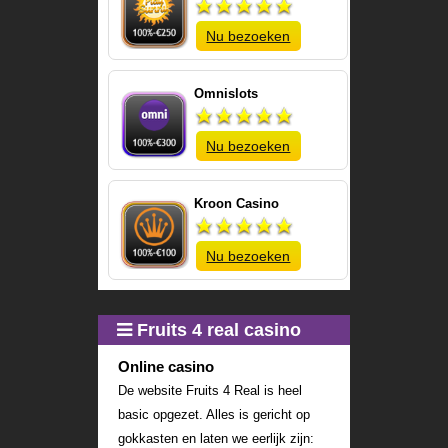
Nu bezoeken
Omnislots
Nu bezoeken
Kroon Casino
Nu bezoeken
Fruits 4 real casino
Online casino
De website Fruits 4 Real is heel
basic opgezet. Alles is gericht op
gokkasten en laten we eerlijk zijn: