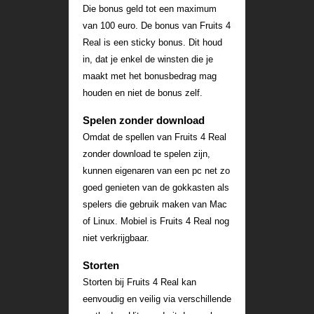
Die bonus geld tot een maximum
van 100 euro. De bonus van Fruits 4
Real is een sticky bonus. Dit houd
in, dat je enkel de winsten die je
maakt met het bonusbedrag mag
houden en niet de bonus zelf.
Spelen zonder download
Omdat de spellen van Fruits 4 Real
zonder download te spelen zijn,
kunnen eigenaren van een pc net zo
goed genieten van de gokkasten als
spelers die gebruik maken van Mac
of Linux. Mobiel is Fruits 4 Real nog
niet verkrijgbaar.
Storten
Storten bij Fruits 4 Real kan
eenvoudig en veilig via verschillende