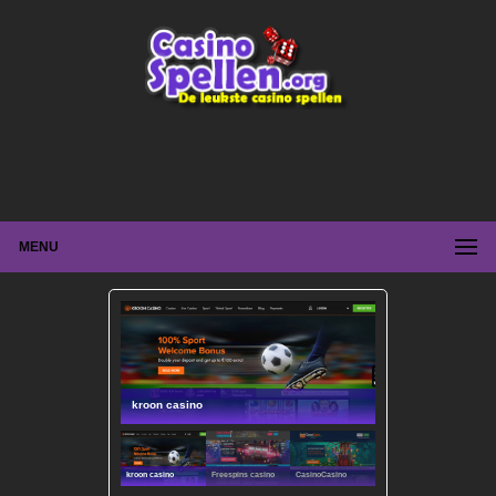
MENU
kroon casino
kroon casino
Freespins casino
CasinoCasino