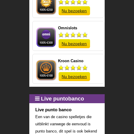
Nu bezoeken
Omnislots
Nu bezoeken
Kroon Casino
Nu bezoeken
Live puntobanco
Live punto banco
Een van de casino spelletjes die
uitblinkt vanwege de eenvoud is
punto banco, dit spel is ook bekend