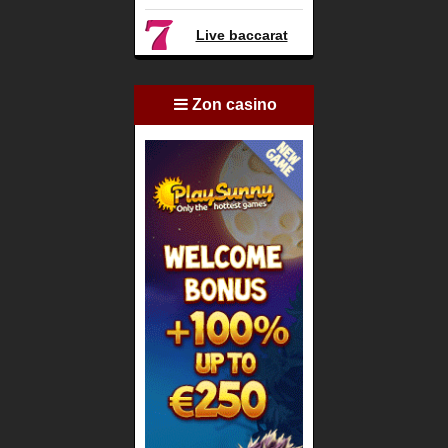
Live baccarat
Zon casino