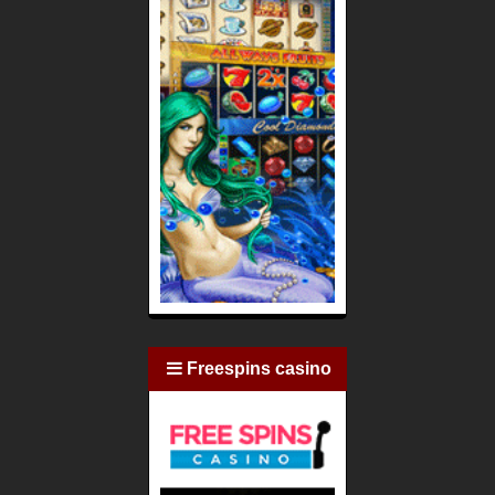
Freespins casino