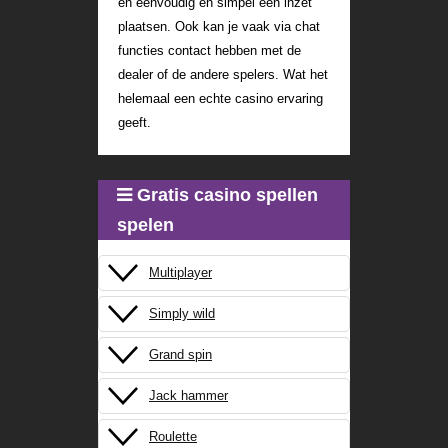
en eenvoudig en simpel een inzet
plaatsen. Ook kan je vaak via chat
functies contact hebben met de
dealer of de andere spelers. Wat het
helemaal een echte casino ervaring
geeft.
Gratis casino spellen
spelen
Multiplayer
Simply wild
Grand spin
Jack hammer
Roulette