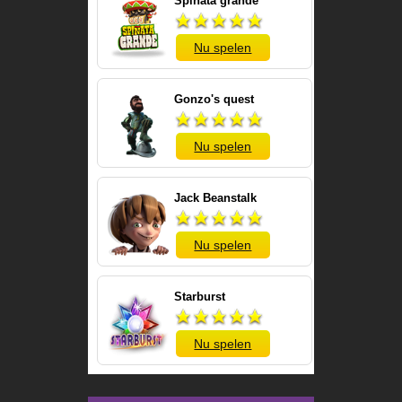
Spinata grande
Nu spelen
Gonzo's quest
Nu spelen
Jack Beanstalk
Nu spelen
Starburst
Nu spelen