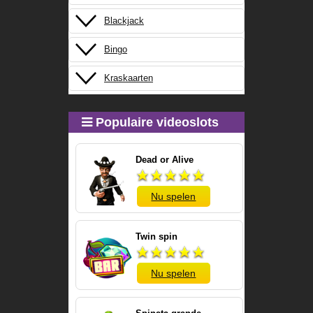
Blackjack
Bingo
Kraskaarten
Populaire videoslots
Dead or Alive
Nu spelen
Twin spin
Nu spelen