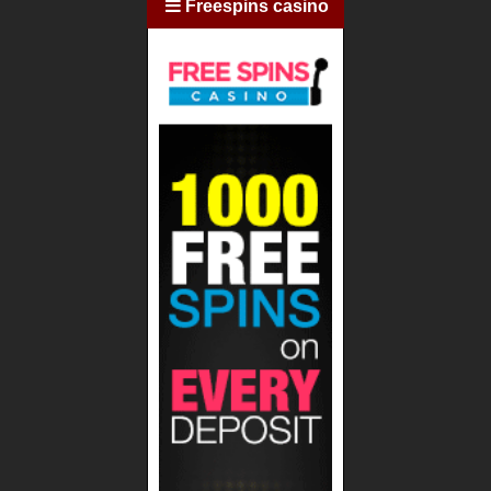
Freespins casino