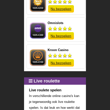
Nu bezoeken
Omnislots
Nu bezoeken
Kroon Casino
Nu bezoeken
Live roulette
Live roulete spelen
In verschillende online casino's kan
je tegenwoordig ook live roulette
spelen. Is dat leuk en hoe werkt dat