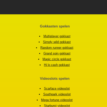
Gokkasten spelen
Multiplayer gokkast
Simply wild gokkast
Random runner gokkast
Grand spin gokkast
Magic circle gokkast
Hi lo cash gokkast
Videoslots spelen
Scarface videoslot
Southpark videoslot
Mega fortune videoslot
Starburst videoslot