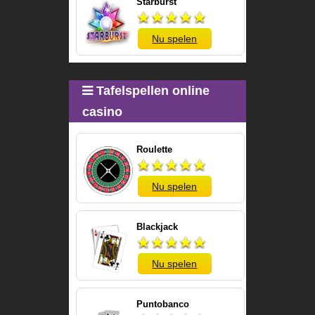
Starburst
Nu spelen
Tafelspellen online
casino
Roulette
Nu spelen
Blackjack
Nu spelen
Puntobanco