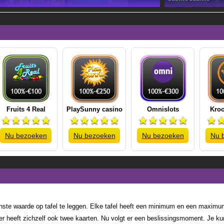
Fruits 4 Real
PlaySunny casino
Omnislots
Kro
Nu bezoeken
Nu bezoeken
Nu bezoeken
Nu 
enste waarde op tafel te leggen. Elke tafel heeft een minimum en een maximu
er heeft zichzelf ook twee kaarten. Nu volgt er een beslissingsmoment. Je ku