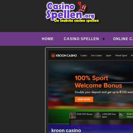
HOME
CASINO SPELLEN
ONLINE C
kroon casino