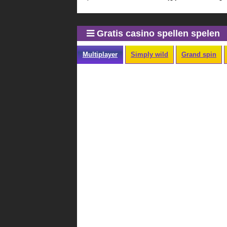
Gratis casino spellen spelen
Multiplayer
Simply wild
Grand spin