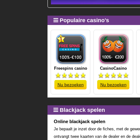
Populaire casino's
Freespins casino
CasinoCasino
Nu bezoeken
Nu bezoeken
Blackjack spelen
Online blackjack spelen
Je bepaalt je inzet door de fiches, met de gew
ontvangt twee kaarten van de dealer en de deal