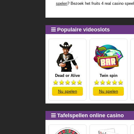
spelen
? Bezoek het fruits 4 real casino speel
Populaire videoslots
Dead or Alive
Twin spin
Nu spelen
Nu spelen
Tafelspellen online casino