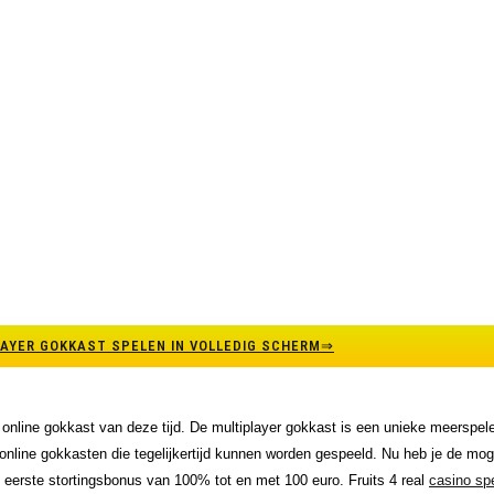
AYER GOKKAST SPELEN IN VOLLEDIG SCHERM⇒
e online gokkast van deze tijd. De multiplayer gokkast is een unieke meerspel
ig online gokkasten die tegelijkertijd kunnen worden gespeeld. Nu heb je de mog
 eerste stortingsbonus van 100% tot en met 100 euro. Fruits 4 real
casino sp