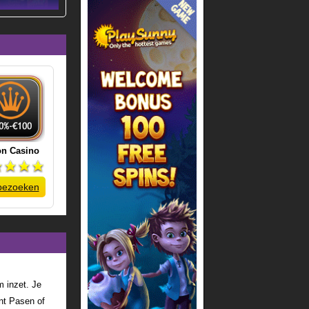
on Casino
bezoeken
m inzet. Je
nt Pasen of