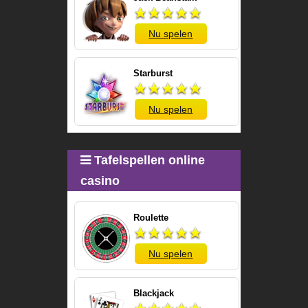
Nu spelen
Starburst
Nu spelen
Tafelspellen online
casino
Roulette
Nu spelen
Blackjack