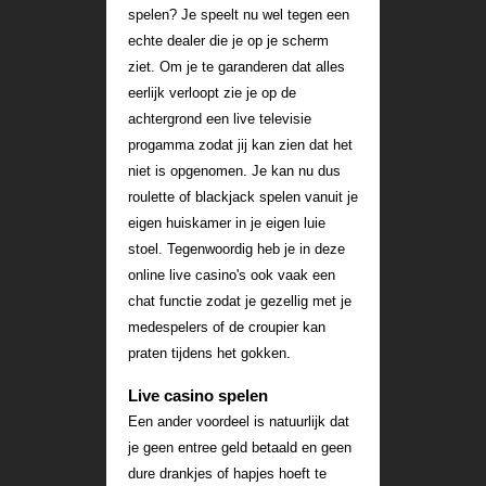
spelen? Je speelt nu wel tegen een
echte dealer die je op je scherm
ziet. Om je te garanderen dat alles
eerlijk verloopt zie je op de
achtergrond een live televisie
progamma zodat jij kan zien dat het
niet is opgenomen. Je kan nu dus
roulette of blackjack spelen vanuit je
eigen huiskamer in je eigen luie
stoel. Tegenwoordig heb je in deze
online live casino's ook vaak een
chat functie zodat je gezellig met je
medespelers of de croupier kan
praten tijdens het gokken.
Live casino spelen
Een ander voordeel is natuurlijk dat
je geen entree geld betaald en geen
dure drankjes of hapjes hoeft te