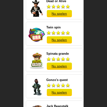
Dead or Alive
Nu spelen
Twin spin
Nu spelen
Spinata grande
Nu spelen
Gonzo's quest
Nu spelen
Jack Beanstalk