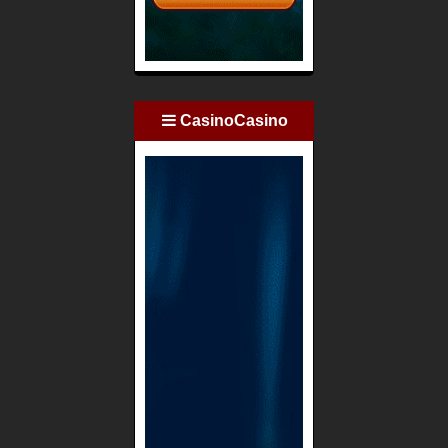
CasinoCasino