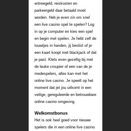
entreegeld, reiskosten en
parkeergeld daar betaald moet
worden. Heb je even zin om snel
een live casino spel te spelen? Log
in op je computer en kies een spel
en begin met spelen. Je hebt zelf de
touwtjes in handen, jij beslist of je
een kaart koopt met blackjack of dat
je past. Klets even gezellig bij met
de leuke croupier of een van de je
medespelers, alles kan met het
online live casino. Je speelt op het
moment dat jet jou uitkomt in een
veilige, gereguleerde en betrouwbare
online casino omgeving.
Welkomstbonus
Het is ook heel goed voor nieuwe
spelers die in een online live casino