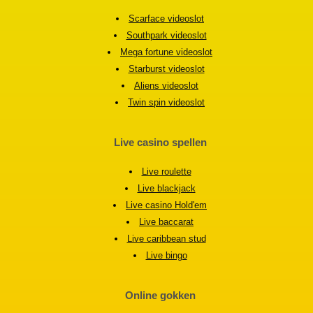
Scarface videoslot
Southpark videoslot
Mega fortune videoslot
Starburst videoslot
Aliens videoslot
Twin spin videoslot
Live casino spellen
Live roulette
Live blackjack
Live casino Hold'em
Live baccarat
Live caribbean stud
Live bingo
Online gokken