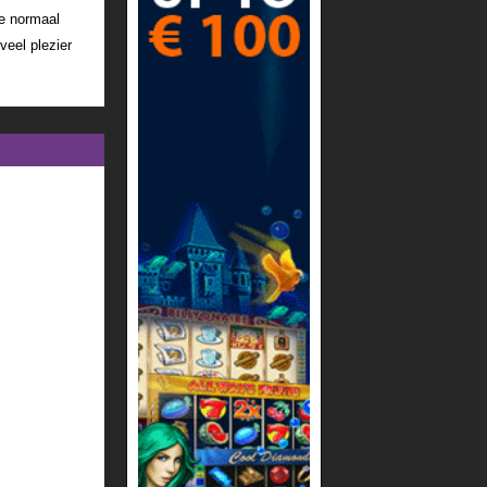
je normaal
veel plezier