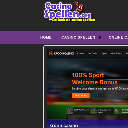
HOME
CASINO SPELLEN
ONLINE C
kroon casino