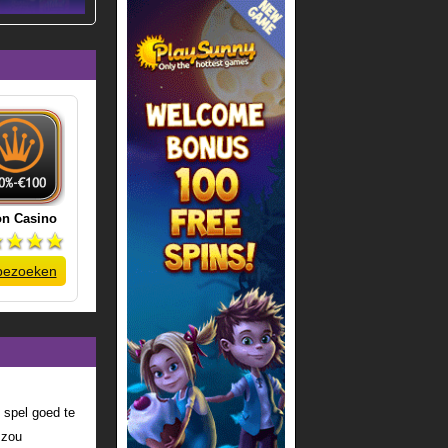
on Casino
bezoeken
 spel goed te
 zou