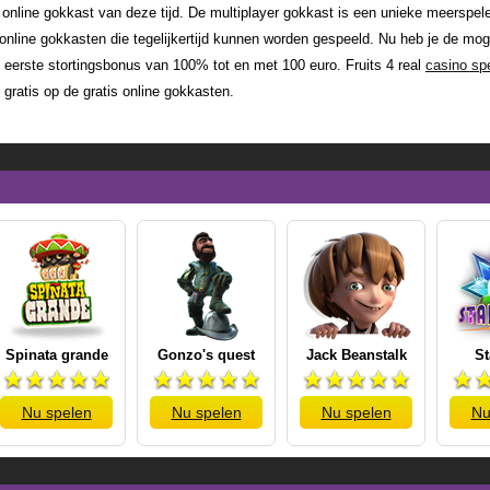
e online gokkast van deze tijd. De multiplayer gokkast is een unieke meerspel
ig online gokkasten die tegelijkertijd kunnen worden gespeeld. Nu heb je de mog
 eerste stortingsbonus van 100% tot en met 100 euro. Fruits 4 real
casino sp
 gratis op de gratis online gokkasten.
Spinata grande
Gonzo's quest
Jack Beanstalk
St
Nu spelen
Nu spelen
Nu spelen
Nu