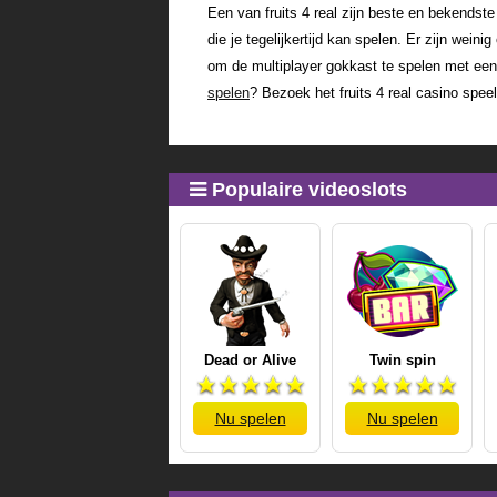
Een van fruits 4 real zijn beste en bekendst
die je tegelijkertijd kan spelen. Er zijn wein
om de multiplayer gokkast te spelen met een
spelen
? Bezoek het fruits 4 real casino speel
Populaire videoslots
Dead or Alive
Twin spin
Nu spelen
Nu spelen