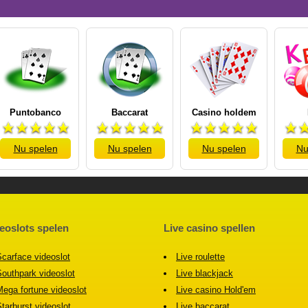
Puntobanco
Baccarat
Casino holdem
Nu spelen
Nu spelen
Nu spelen
Nu
eoslots spelen
Live casino spellen
carface videoslot
Live roulette
Southpark videoslot
Live blackjack
ega fortune videoslot
Live casino Hold'em
tarburst videoslot
Live baccarat