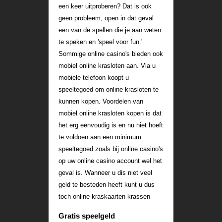
een keer uitproberen? Dat is ook
geen probleem, open in dat geval
een van de spellen die je aan weten
te speken en 'speel voor fun.'
Sommige online casino's bieden ook
mobiel online krasloten aan. Via u
mobiele telefoon koopt u
speeltegoed om online krasloten te
kunnen kopen. Voordelen van
mobiel online krasloten kopen is dat
het erg eenvoudig is en nu niet hoeft
te voldoen aan een minimum
speeltegoed zoals bij online casino's
op uw online casino account wel het
geval is. Wanneer u dis niet veel
geld te besteden heeft kunt u dus
toch online kraskaarten krassen
Gratis speelgeld