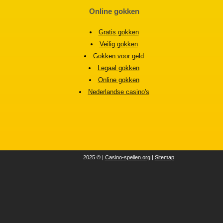
Online gokken
Gratis gokken
Veilig gokken
Gokken voor geld
Legaal gokken
Online gokken
Nederlandse casino's
2025 © |
Casino-spellen.org
|
Sitemap