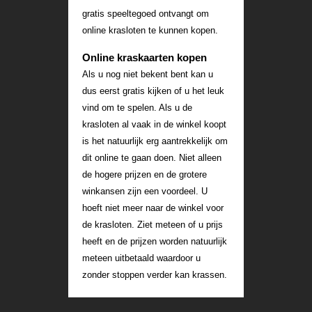
gratis speeltegoed ontvangt om
online krasloten te kunnen kopen.
Online kraskaarten kopen
Als u nog niet bekent bent kan u
dus eerst gratis kijken of u het leuk
vind om te spelen. Als u de
krasloten al vaak in de winkel koopt
is het natuurlijk erg aantrekkelijk om
dit online te gaan doen. Niet alleen
de hogere prijzen en de grotere
winkansen zijn een voordeel. U
hoeft niet meer naar de winkel voor
de krasloten. Ziet meteen of u prijs
heeft en de prijzen worden natuurlijk
meteen uitbetaald waardoor u
zonder stoppen verder kan krassen.