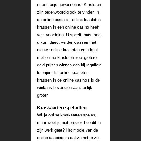
er een prijs gewonnen is. Krasloten
zijn tegenwoordig ook te vinden in
de online casino's. online krasloten
krassen in een online casino heeft
veel voordelen. U speelt thuis mee,
u kunt direct verder krassen met
nieuwe online krasloten en u kunt
met online krasloten veel grotere
geld prijzen winnen dan bij reguliere
loterijen. Bij online krasloten
krassen in de online casino's is de
winkans bovendien aanzienlijk
groter.
Kraskaarten speluitleg
Wil je online kraskaarten spelen,
maar weet je niet precies hoe dit in
zijn werk gaat? Het mooie van de
online aanbieders dat ze het je zo