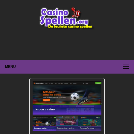
MENU
kroon casino
kroon casino
Freespins casino
CasinoCasino