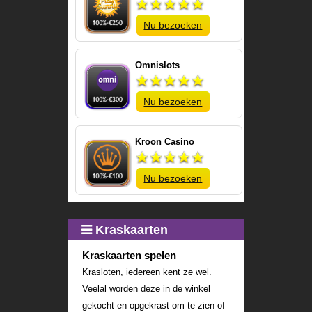
Nu bezoeken
Omnislots
Nu bezoeken
Kroon Casino
Nu bezoeken
Kraskaarten
Kraskaarten spelen
Krasloten, iedereen kent ze wel.
Veelal worden deze in de winkel
gekocht en opgekrast om te zien of