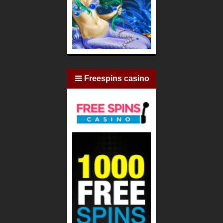
Freespins casino