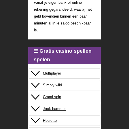
vanaf je eigen bank of online
rekening gegarandeerd, waarbij het
geld bovendien binnen een paar
minuten al in je saldo beschikbaar
is.
Gratis casino spellen
spelen
Multiplayer
Simply wild
Grand spin
Jack hammer
Roulette