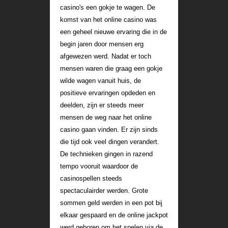
casino's een gokje te wagen. De
komst van het online casino was
een geheel nieuwe ervaring die in de
begin jaren door mensen erg
afgewezen werd. Nadat er toch
mensen waren die graag een gokje
wilde wagen vanuit huis, de
positieve ervaringen opdeden en
deelden, zijn er steeds meer
mensen de weg naar het online
casino gaan vinden. Er zijn sinds
die tijd ook veel dingen verandert.
De technieken gingen in razend
tempo vooruit waardoor de
casinospellen steeds
spectaculairder werden. Grote
sommen geld werden in een pot bij
elkaar gespaard en de online jackpot
werd geboren om het spelen via de