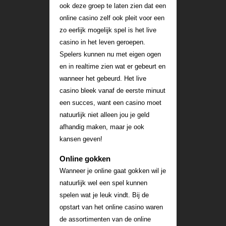
ook deze groep te laten zien dat een
online casino zelf ook pleit voor een
zo eerlijk mogelijk spel is het live
casino in het leven geroepen.
Spelers kunnen nu met eigen ogen
en in realtime zien wat er gebeurt en
wanneer het gebeurd. Het live
casino bleek vanaf de eerste minuut
een succes, want een casino moet
natuurlijk niet alleen jou je geld
afhandig maken, maar je ook
kansen geven!
Online gokken
Wanneer je online gaat gokken wil je
natuurlijk wel een spel kunnen
spelen wat je leuk vindt. Bij de
opstart van het online casino waren
de assortimenten van de online