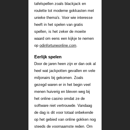
tafelspellen zoals blackjack en
roulette tot moderne gokkasten met
unieke thema's. Voor wie interesse
heeft in het spelen van gratis
spellen, is het zeker de moeite
waard om eens een kijkje te nemen
op
odinfortuneonline.com
.
Eerlijk spelen
Door de jaren heen zijn er dan ook al
heel wat jackpotten gevallen en vele
miljonairs bij gekomen. Zoals
gezegd waren er in het begin veel
menen huiverig en bleven weg bij
het online casino omdat ze de
software niet vertrouwde. Vandaag
de dag is dit voor totaal onbekende
op het gebied van online gokken nog
steeds de voornaamste reden. Om