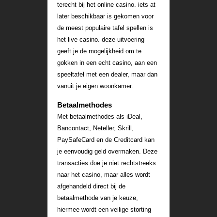
terecht bij het online casino. iets at
later beschikbaar is gekomen voor
de meest populaire tafel spellen is
het live casino. deze uitvoering
geeft je de mogelijkheid om te
gokken in een echt casino, aan een
speeltafel met een dealer, maar dan
vanuit je eigen woonkamer.
Betaalmethodes
Met betaalmethodes als iDeal,
Bancontact, Neteller, Skrill,
PaySafeCard en de Creditcard kan
je eenvoudig geld overmaken. Deze
transacties doe je niet rechtstreeks
naar het casino, maar alles wordt
afgehandeld direct bij de
betaalmethode van je keuze,
hiermee wordt een veilige storting