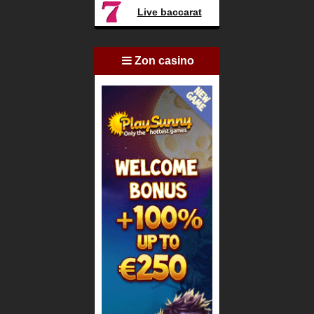
Live baccarat
Zon casino