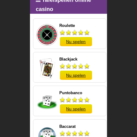
Tafelspellen online
casino
Roulette
Nu spelen
Blackjack
Nu spelen
Puntobanco
Nu spelen
Baccarat