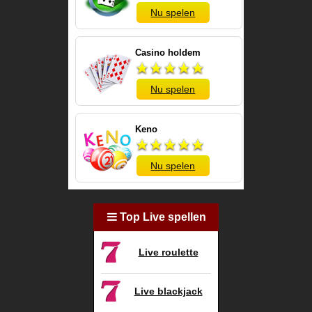
Nu spelen
Casino holdem
Nu spelen
Keno
Nu spelen
Top Live spellen
Live roulette
Live blackjack