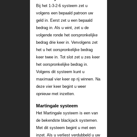
Bij het 1-3-2-6 systeem zet u
volgens een bepaald patroon uw
geld in. Eerst zet u een bepaald
bedrag in. Als u wint, zet u de
volgende ronde het oorspronkelijke
bedrag drie keer in. Vervolgens zet
het u het oorspronkelijke bedrag
keer twee in. Tot slot zet u zes keer
het oorspronkelijke bedrag in.
Volgens dit systeem kunt u
maximaal vier keer op rij winnen. Na
deze vier keer begint u weer
opnieuw met inzetten.
Martingale systeem
Het Martingale systeem is een van
de bekendste blackjack systemen.
Met dit systeem begint u met een
inzet. Als u verliest verdubbeld u uw