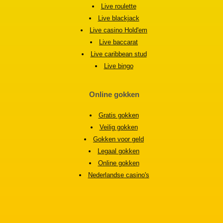
Live roulette
Live blackjack
Live casino Hold'em
Live baccarat
Live caribbean stud
Live bingo
Online gokken
Gratis gokken
Veilig gokken
Gokken voor geld
Legaal gokken
Online gokken
Nederlandse casino's