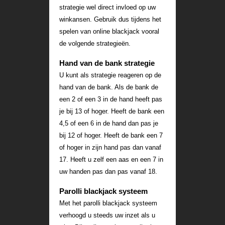
strategie wel direct invloed op uw
winkansen. Gebruik dus tijdens het
spelen van online blackjack vooral
de volgende strategieën.
Hand van de bank strategie
U kunt als strategie reageren op de
hand van de bank. Als de bank de
een 2 of een 3 in de hand heeft pas
je bij 13 of hoger. Heeft de bank een
4,5 of een 6 in de hand dan pas je
bij 12 of hoger. Heeft de bank een 7
of hoger in zijn hand pas dan vanaf
17. Heeft u zelf een aas en een 7 in
uw handen pas dan pas vanaf 18.
Parolli blackjack systeem
Met het parolli blackjack systeem
verhoogd u steeds uw inzet als u