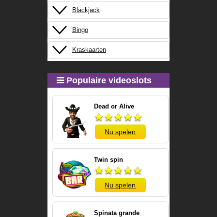
Blackjack
Bingo
Kraskaarten
Populaire videoslots
Dead or Alive
Nu spelen
Twin spin
Nu spelen
Spinata grande