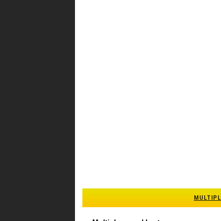
MULTIPL