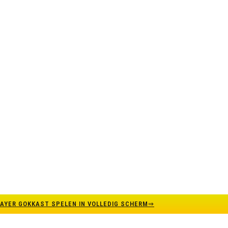
AYER GOKKAST SPELEN IN VOLLEDIG SCHERM⇒