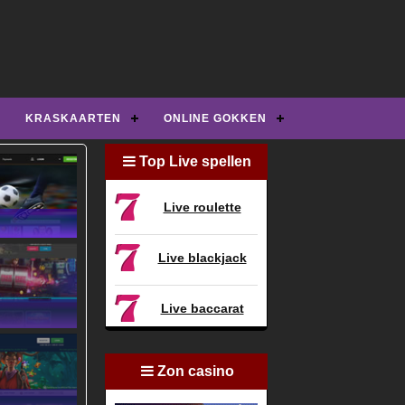
KRASKAARTEN
ONLINE GOKKEN
Top Live spellen
Live roulette
Live blackjack
Live baccarat
Zon casino