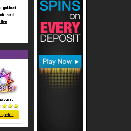
er gokkast
elijkheid
ellen
arburst
 spelen