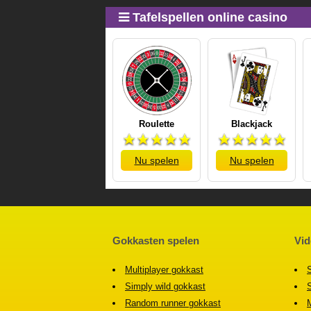
Tafelspellen online casino
Roulette
Blackjack
Nu spelen
Nu spelen
Gokkasten spelen
Vid
Multiplayer gokkast
S
Simply wild gokkast
Random runner gokkast
M