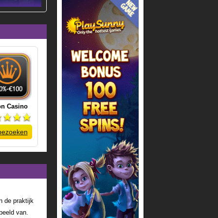
on Casino
bezoeken
n de praktijk
rbeeld van.