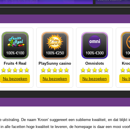
Fruits 4 Real
PlaySunny casino
Omnislots
Kro
Nu bezoeken
Nu bezoeken
Nu bezoeken
Nu 
uitstraling. De naam 'Kroon' suggereert een sublieme kwaliteit, en dat blijkt i
 in alle facetten hoge kwaliteit te leveren, de homepage is daar een mooi voo