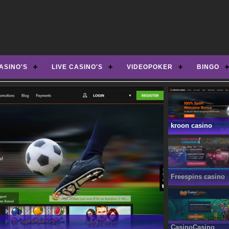
ASINO'S
LIVE CASINO'S
VIDEOPOKER
BINGO
kroon casino
Freespins casino
CasinoCasino