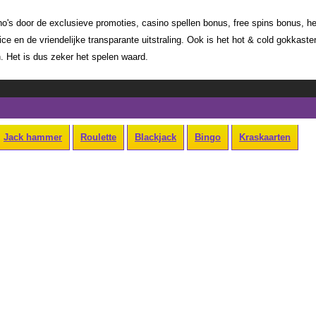
o's door de exclusieve promoties, casino spellen bonus, free spins bonus, he
ce en de vriendelijke transparante uitstraling. Ook is het hot & cold gokkast
. Het is dus zeker het spelen waard.
Jack hammer
Roulette
Blackjack
Bingo
Kraskaarten