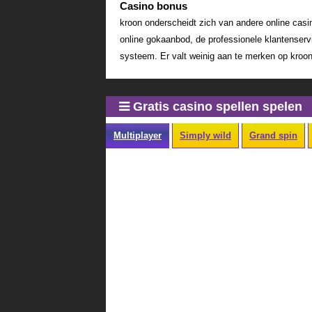
Casino bonus
kroon onderscheidt zich van andere online casin
online gokaanbod, de professionele klantenservi
systeem. Er valt weinig aan te merken op kroon
Gratis casino spellen spelen
Multiplayer
Simply wild
Grand spin