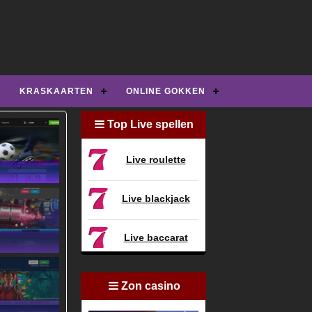
KRASKAARTEN
ONLINE GOKKEN
Top Live spellen
Live roulette
Live blackjack
Live baccarat
Zon casino