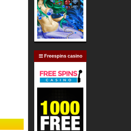
Freespins casino