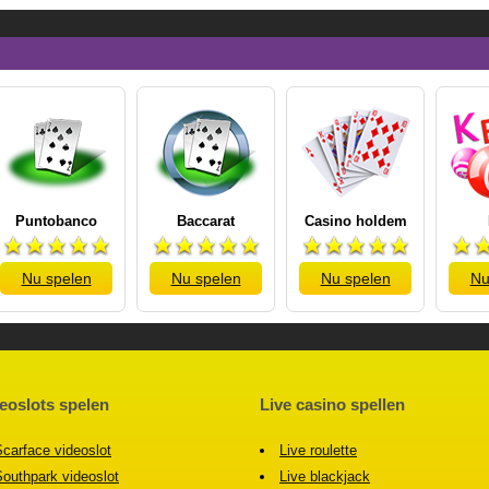
Puntobanco
Baccarat
Casino holdem
Nu spelen
Nu spelen
Nu spelen
Nu
eoslots spelen
Live casino spellen
carface videoslot
Live roulette
Southpark videoslot
Live blackjack