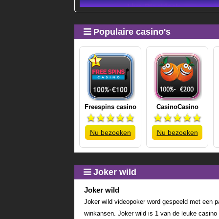
Populaire casino's
Freespins casino
CasinoCasino
Nu bezoeken
Nu bezoeken
Joker wild
Joker wild
Joker wild videopoker word gespeeld met een pa
winkansen. Joker wild is 1 van de leuke casino