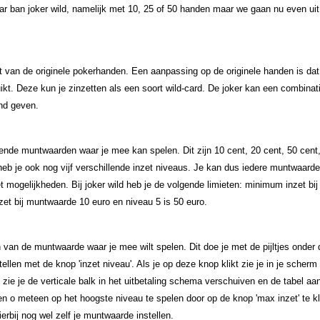
ar ban joker wild, namelijk met 10, 25 of 50 handen maar we gaan nu even ui
t van de originele pokerhanden. Een aanpassing op de originele handen is dat b
uikt. Deze kun je zinzetten als een soort wild-card. De joker kan een combina
nd geven.
llende muntwaarden waar je mee kan spelen. Dit zijn 10 cent, 20 cent, 50 cent,
eb je ook nog vijf verschillende inzet niveaus. Je kan dus iedere muntwaarde
zet mogelijkheden. Bij joker wild heb je de volgende limieten: minimum inzet b
et bij muntwaarde 10 euro en niveau 5 is 50 euro.
en van de muntwaarde waar je mee wilt spelen. Dit doe je met de pijltjes onder
ellen met de knop 'inzet niveau'. Als je op deze knop klikt zie je in je scherm 
 zie je de verticale balk in het uitbetaling schema verschuiven en de tabel aa
en o meteen op het hoogste niveau te spelen door op de knop 'max inzet' te k
rbij nog wel zelf je muntwaarde instellen.