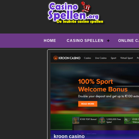
HOME
CASINO SPELLEN
ONLINE C
kroon casino