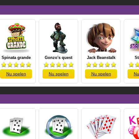
Spinata grande
Gonzo's quest
Jack Beanstalk
St
Nu spelen
Nu spelen
Nu spelen
Nu