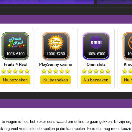
Fruits 4 Real
PlaySunny casino
Omnislots
Kro
Nu bezoeken
Nu bezoeken
Nu bezoeken
Nu 
s te wagen is het, het zeker eens waard om online te gaan gokken. Er zijn erg
k erg veel verschillende spellen je die kan spelen. Er is dus nog meer keuze 