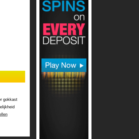
er gokkast
elijkheid
ellen