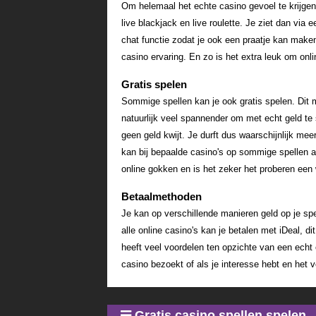
Om helemaal het echte casino gevoel te krijgen 
live blackjack en live roulette. Je ziet dan via
chat functie zodat je ook een praatje kan maken
casino ervaring. En zo is het extra leuk om onl
Gratis spelen
Sommige spellen kan je ook gratis spelen. Dit m
natuurlijk veel spannender om met echt geld te s
geen geld kwijt. Je durft dus waarschijnlijk mee
kan bij bepaalde casino's op sommige spellen al
online gokken en is het zeker het proberen een
Betaalmethoden
Je kan op verschillende manieren geld op je spe
alle online casino's kan je betalen met iDeal,
heeft veel voordelen ten opzichte van een echt 
casino bezoekt of als je interesse hebt en het v
Gratis casino spellen spelen