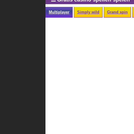
Multiplayer
Simply wild
Grand spin