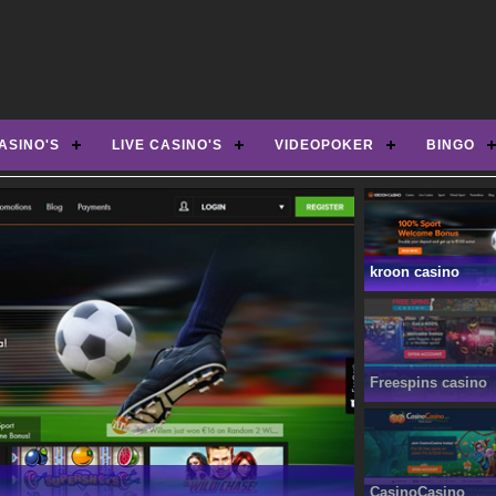
ASINO'S
LIVE CASINO'S
VIDEOPOKER
BINGO
kroon casino
Freespins casino
CasinoCasino