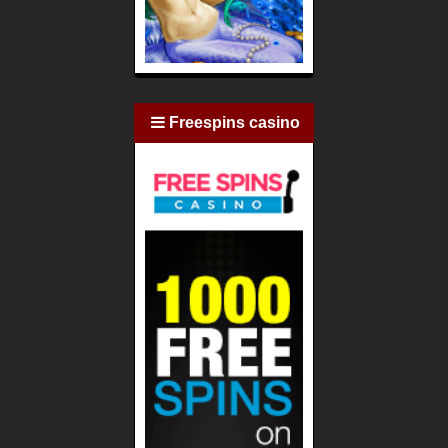
Freespins casino