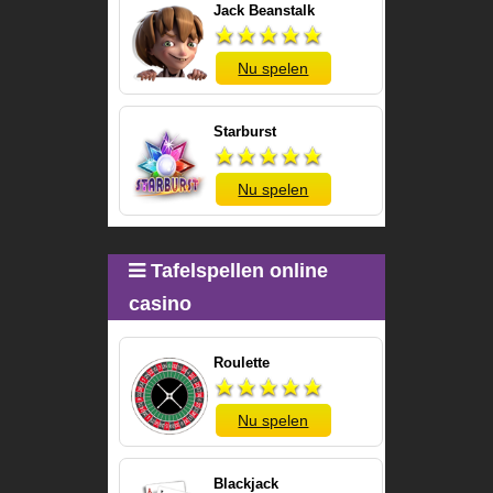
Jack Beanstalk
Nu spelen
Starburst
Nu spelen
Tafelspellen online
casino
Roulette
Nu spelen
Blackjack