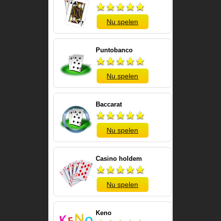
Nu spelen
Puntobanco
Nu spelen
Baccarat
Nu spelen
Casino holdem
Nu spelen
Keno