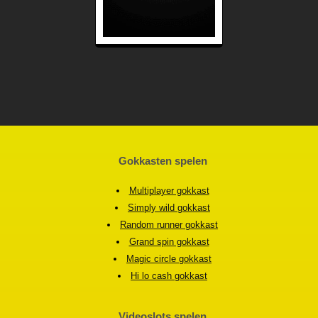
Gokkasten spelen
Multiplayer gokkast
Simply wild gokkast
Random runner gokkast
Grand spin gokkast
Magic circle gokkast
Hi lo cash gokkast
Videoslots spelen