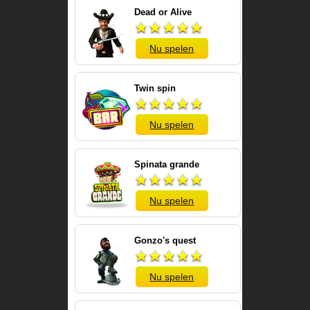
Dead or Alive
Nu spelen
Twin spin
Nu spelen
Spinata grande
Nu spelen
Gonzo's quest
Nu spelen