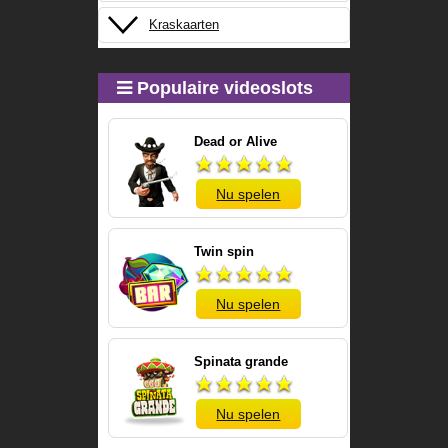
Kraskaarten
Populaire videoslots
Dead or Alive
Nu spelen
Twin spin
Nu spelen
Spinata grande
Nu spelen