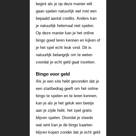
begint als je op deze manier wilt
gaan spelen natuurlijk wel met een
bepaald aantal credits. Anders kan
je natuurlijk helemaal niet spelen.
Op deze manier kan je het online
bingo goed leren kennen en kijken of
je het spel echt leuk vind. Dit is
natuurlijk belangrijk om te weten
voordat je echt geld gaat inzetten.
Bingo voor geld
Als je een site hebt gevonden dat je
een startbedrag geeft om het online
bingo te spelen en te leren kennen,
kan je als je het geluk een beetje
aan je zijde hebt, het spel gratis
blijven spelen. Doordat je steeds
wat wint kan je de bingo kaarten
blijven kopen zonder dat je echt geld