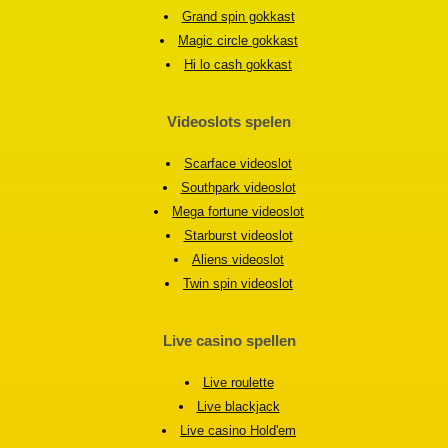
Grand spin gokkast
Magic circle gokkast
Hi lo cash gokkast
Videoslots spelen
Scarface videoslot
Southpark videoslot
Mega fortune videoslot
Starburst videoslot
Aliens videoslot
Twin spin videoslot
Live casino spellen
Live roulette
Live blackjack
Live casino Hold'em