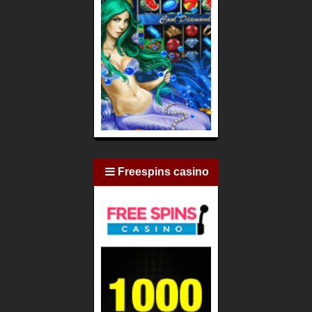
Freespins casino