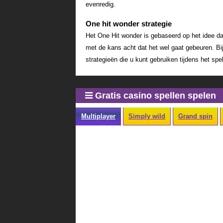
evenredig.
One hit wonder strategie
Het One Hit wonder is gebaseerd op het idee dat
met de kans acht dat het wel gaat gebeuren. Bij 
strategieën die u kunt gebruiken tijdens het spe
Gratis casino spellen spelen
Multiplayer
Simply wild
Grand spin