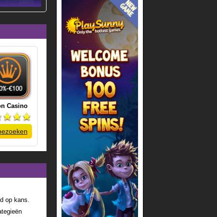
on Casino
bezoeken
rd op kans.
ategieën