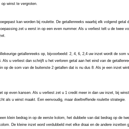
 op winst te vergroten.
 toegepast kan worden bij roulette. De getallenreeks waarbij elk volgend geta
toepassing zet u eerst in op een even nummer. Als u verliest telt u de twee v
zet.
illekeurige getallenreeks op, bijvoorbeeld: 2, 4, 6, 2,4 uw inzet wordt de som 
6. Als u verliest dan schrijft u het verloren getal aan het eind van de getallenr
 in op de som van de buitenste 2 getallen dat is nu dus 8. Als je een inzet wi
t op even kansen. Als u verliest zet u 1 credit meer in dan uw inzet, bij winst
cht als u winst maakt. Een eenvoudig, maar doeltreffende roulette strategie.
een klein bedrag in op de eerste kolom, het dubbele van dat bedrag op de t
kolom. De kleine inzet word verdubbeld met elke draai en de andere inzetten 