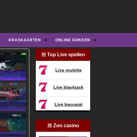
KRASKAARTEN
ONLINE GOKKEN
Top Live spellen
Live roulette
Live blackjack
Live baccarat
Zon casino