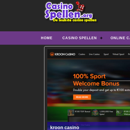
HOME
CASINO SPELLEN
ONLINE C
kroon casino