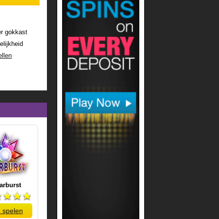
er gokkast
elijkheid
ellen
arburst
 spelen