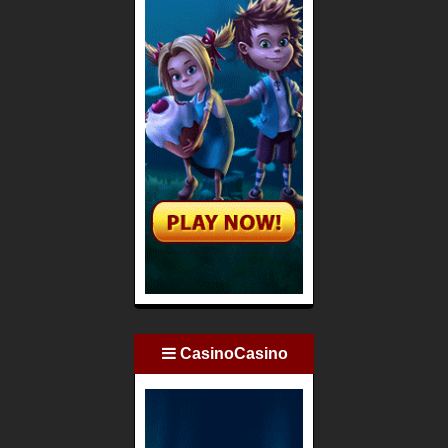
CasinoCasino