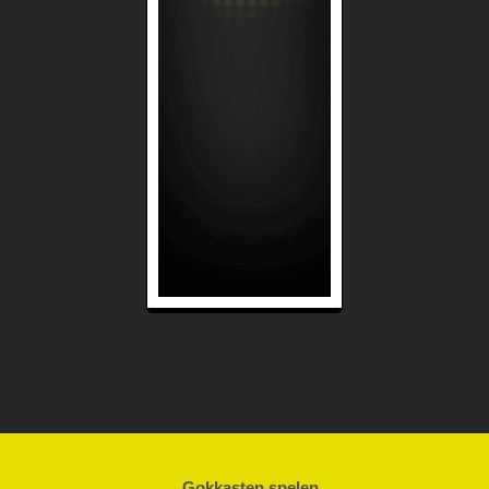
Gokkasten spelen