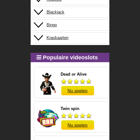
Blackjack
Bingo
Kraskaarten
Populaire videoslots
Dead or Alive
Nu spelen
Twin spin
Nu spelen