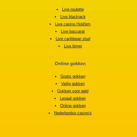
Live roulette
Live blackjack
Live casino Hold'em
Live baccarat
Live caribbean stud
Live bingo
Online gokken
Gratis gokken
Veilig gokken
Gokken voor geld
Legaal gokken
Online gokken
Nederlandse casino's