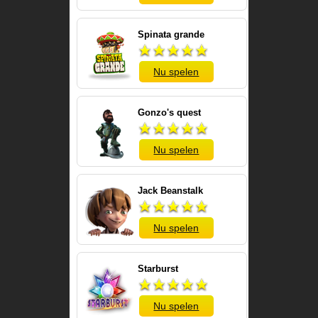
Spinata grande
Nu spelen
Gonzo's quest
Nu spelen
Jack Beanstalk
Nu spelen
Starburst
Nu spelen