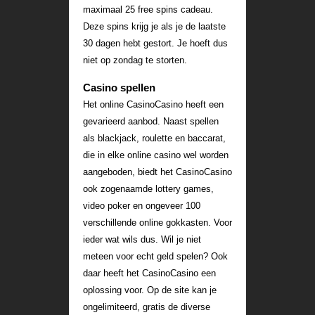
maximaal 25 free spins cadeau.
Deze spins krijg je als je de laatste
30 dagen hebt gestort. Je hoeft dus
niet op zondag te storten.
Casino spellen
Het online CasinoCasino heeft een
gevarieerd aanbod. Naast spellen
als blackjack, roulette en baccarat,
die in elke online casino wel worden
aangeboden, biedt het CasinoCasino
ook zogenaamde lottery games,
video poker en ongeveer 100
verschillende online gokkasten. Voor
ieder wat wils dus. Wil je niet
meteen voor echt geld spelen? Ook
daar heeft het CasinoCasino een
oplossing voor. Op de site kan je
ongelimiteerd, gratis de diverse