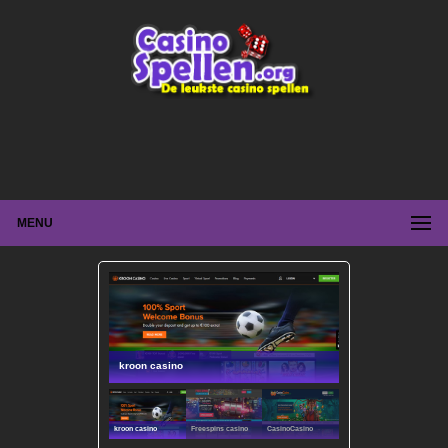
MENU
kroon casino
kroon casino
Freespins casino
CasinoCasino