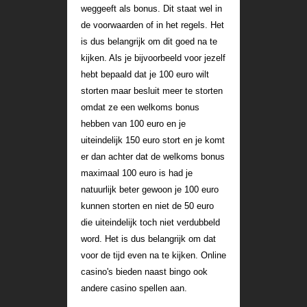
weggeeft als bonus. Dit staat wel in
de voorwaarden of in het regels. Het
is dus belangrijk om dit goed na te
kijken. Als je bijvoorbeeld voor jezelf
hebt bepaald dat je 100 euro wilt
storten maar besluit meer te storten
omdat ze een welkoms bonus
hebben van 100 euro en je
uiteindelijk 150 euro stort en je komt
er dan achter dat de welkoms bonus
maximaal 100 euro is had je
natuurlijk beter gewoon je 100 euro
kunnen storten en niet de 50 euro
die uiteindelijk toch niet verdubbeld
word. Het is dus belangrijk om dat
voor de tijd even na te kijken. Online
casino's bieden naast bingo ook
andere casino spellen aan.