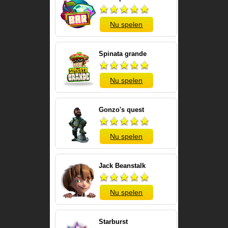
Nu spelen
Spinata grande
Nu spelen
Gonzo's quest
Nu spelen
Jack Beanstalk
Nu spelen
Starburst