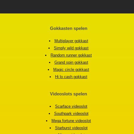
Gokkasten spelen
Multiplayer gokkast
Simply wild gokkast
Random runner gokkast
Grand spin gokkast
Magic circle gokkast
Hi lo cash gokkast
Videoslots spelen
Scarface videoslot
Southpark videoslot
Mega fortune videoslot
Starburst videoslot