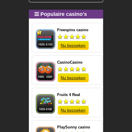
Populaire casino's
Freespins casino
Nu bezoeken
CasinoCasino
Nu bezoeken
Fruits 4 Real
Nu bezoeken
PlaySunny casino