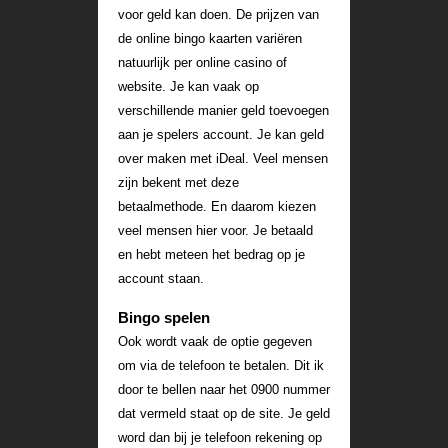
voor geld kan doen. De prijzen van
de online bingo kaarten variëren
natuurlijk per online casino of
website. Je kan vaak op
verschillende manier geld toevoegen
aan je spelers account. Je kan geld
over maken met iDeal. Veel mensen
zijn bekent met deze
betaalmethode. En daarom kiezen
veel mensen hier voor. Je betaald
en hebt meteen het bedrag op je
account staan.
Bingo spelen
Ook wordt vaak de optie gegeven
om via de telefoon te betalen. Dit ik
door te bellen naar het 0900 nummer
dat vermeld staat op de site. Je geld
word dan bij je telefoon rekening op