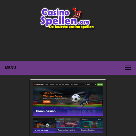
MENU
kroon casino
kroon casino
Freespins casino
CasinoCasino