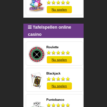
Nu spelen
Tafelspellen online
casino
Roulette
Nu spelen
Blackjack
Nu spelen
Puntobanco